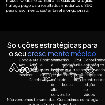
meses. O ideal é combinar as duas estratégias:
tráfego pago para resultados imediatos e SEO
para crescimento sustentável a longo prazo.
Soluções estratégicas para
o seu
crescimento médico
Google
Meta
Posicionamento
Sites
SEO
CRM,
Conteúdo
Trein
Ads
Ads
e
e
médico
funil e
estratégico
de
para
(Instagram
autoridade
landing
e
treinamento
e
venda
médicos
e
digital
pages
intenção
de
scripts
para
Facebook)
médicas
de
atendimento
e
sdr/se
de
busca
edição
alta
de
conversão
vídeos
Não vendemos ferramentas. Construímos estratégia
aplicada à realidade médica.