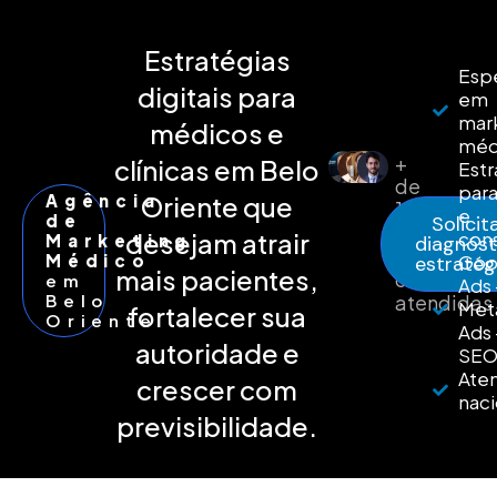
Estratégias
Espe
digitais para
em
mar
médicos e
méd
+
clínicas em Belo
Estr
de
para
Agência
Oriente que
150
e
de
Solicit
médicos
desejam atrair
cons
Marketing
diagnóst
e
Médico
Goo
estratég
mais pacientes,
clinicas
em
Ads 
Belo
atendidas
Met
fortalecer sua
Oriente
Ads 
autoridade e
SE
Ate
crescer com
naci
previsibilidade.