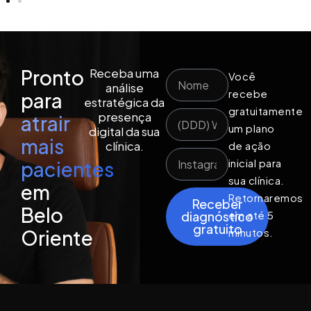
Pronto
Receba uma
Você
análise
recebe
para
estratégica da
gratuitamente
presença
atrair
um plano
digital da sua
mais
clínica.
de ação
inicial para
pacientes
sua clínica.
em
Retornaremos
Receber
Belo
em até 5
diagnóstico
gratuito
Oriente
minutos.