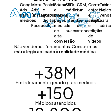
Google
Meta
Posicionamento
Sites
SEO
CRM,
Conteúdo
Trein
Ads
Ads
e
e
médico
funil
estratégico
de
para
(Instagram
autoridade
landing
e
e
e
vend
médicos
e
digital
pages
intenção
treinamento
scripts
para
Facebook)
médicas
de
de
e
sdr/s
de
busca
atendimento
edição
alta
de
conversão
vídeos
Não vendemos ferramentas. Construímos
estratégia aplicada à realidade médica
.
+
38
M
Em faturamento gerado para médicos
+
150
Médicos atendidos