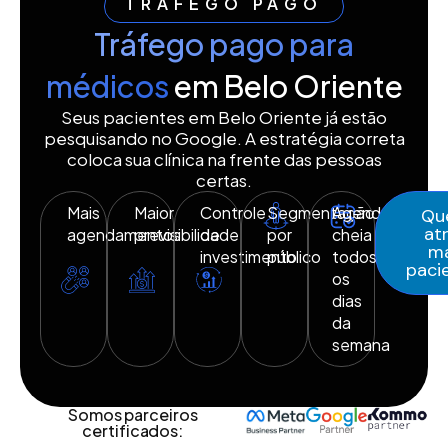
TRÁFEGO PAGO
Tráfego pago para
médicos
em Belo Oriente
Seus pacientes em Belo Oriente já estão
pesquisando no Google. A estratégia correta
coloca sua clínica na frente das pessoas
certas.
Mais
Maior
Controle
Segmentação
Agenda
Qu
atr
agendamentos
previsibilidade
de
por
cheia
ma
investimento
público
todos
paci
os
dias
da
semana
Somos parceiros
certificados: