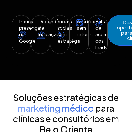
Pouca
Dependência
Redes
Anúncios
Falta
Des
oport
presença
de
sociais
sem
de
para
no
indicação
sem
retorno
acompanhamen
cl
Google
estratégia
dos
leads
Soluções estratégicas de
marketing médico
para
clínicas e consultórios em
Belo Oriente