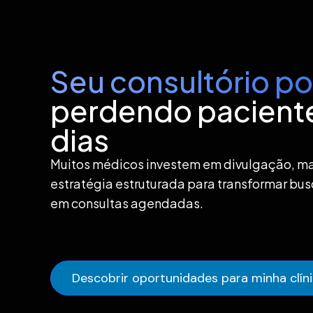
Seu consultório po
perdendo paciente
dias
Muitos médicos investem em divulgação, m
estratégia estruturada para transformar busc
em consultas agendadas.
Descobrir oportunidades para minha clín