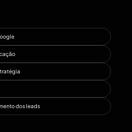
Google
icação
tratégia
o
mento dos leads