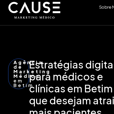
Sobre 
Estratégias digita
Agência
de
Marketing
para médicos e
Médico
em
Betim
clínicas em Betim
que desejam atrai
mais pacientes,