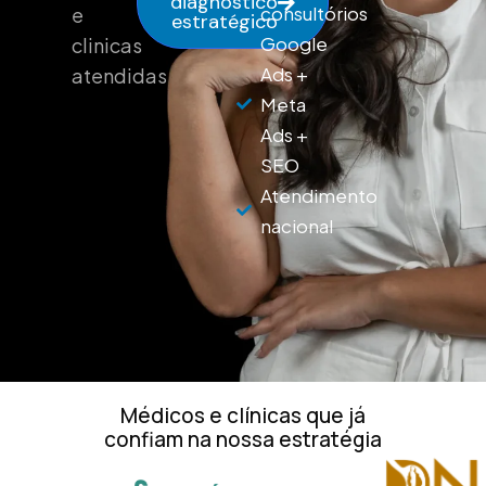
diagnóstico
consultórios
e
estratégico
Google
clinicas
Ads +
atendidas
Meta
Ads +
SEO
Atendimento
nacional
Médicos e clínicas que já
confiam na nossa estratégia