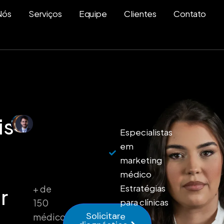
Nós
Serviços
Equipe
Clientes
Contato
is
Especialistas
em
marketing
médico
Estratégias
+ de
r
para clínicas
150
Solicitar
e
médicos