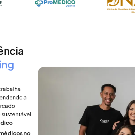
ência
ing
trabalha
tendendo a
ercado
 sustentável.
édico
 médicos no