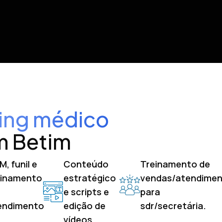
ing médico
em Betim
, funil e
Conteúdo
Treinamento de
einamento
estratégico
vendas/atendime
e scripts e
para
endimento
edição de
sdr/secretária.
vídeos