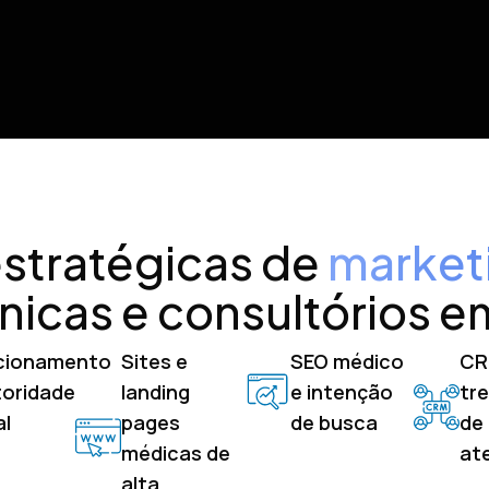
stratégicas de
market
ínicas e consultórios 
cionamento
Sites e
SEO médico
CRM
toridade
landing
e intenção
tr
al
pages
de busca
de
médicas de
at
alta