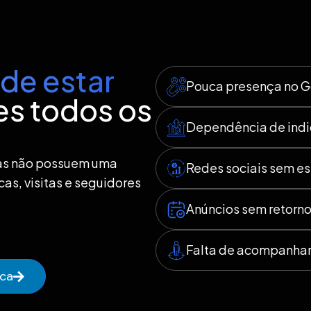
de estar
Pouca presença no 
s todos os
Dependência de ind
as não possuem uma
Redes sociais sem es
as, visitas e seguidores
Anúncios sem retorn
Falta de acompanha
ica