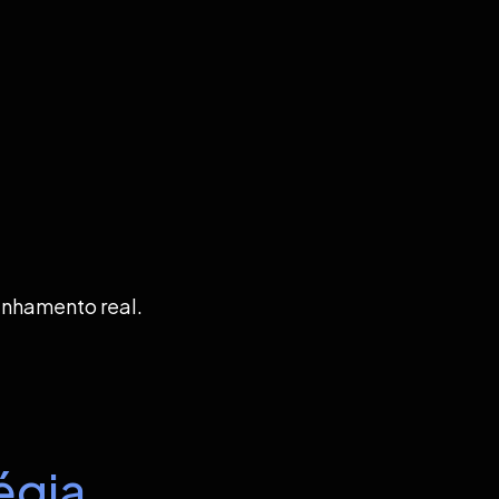
anhamento real.
égia