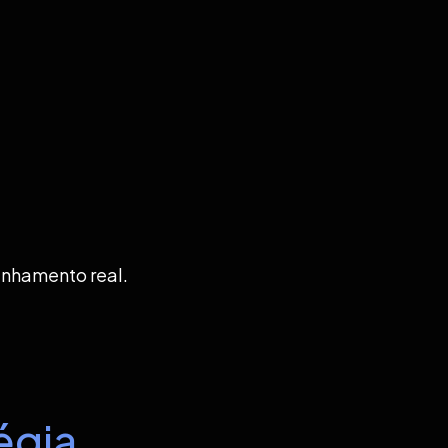
anhamento real.
égia