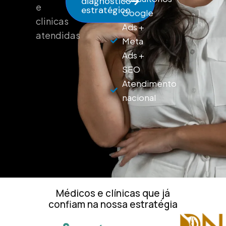
diagnóstico
e
estratégico
Google
clinicas
Ads +
atendidas
Meta
Ads +
SEO
Atendimento
nacional
Médicos e clínicas que já
confiam na nossa estratégia