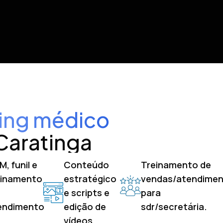
ing médico
 Caratinga
, funil e
Conteúdo
Treinamento de
einamento
estratégico
vendas/atendime
e scripts e
para
endimento
edição de
sdr/secretária.
vídeos