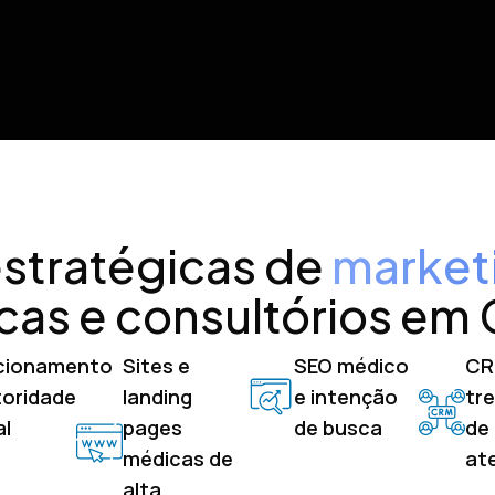
stratégicas de
market
icas e consultórios em
cionamento
Sites e
SEO médico
CRM
toridade
landing
e intenção
tr
al
pages
de busca
de
médicas de
at
alta