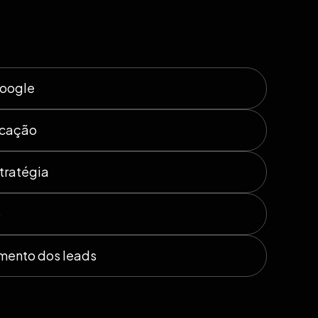
Google
icação
tratégia
o
mento dos leads