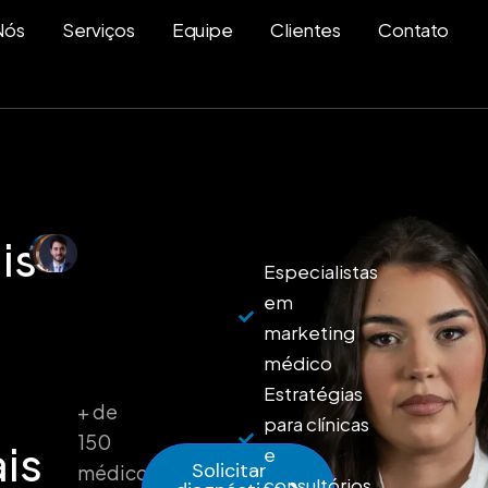
Nós
Serviços
Equipe
Clientes
Contato
is
Especialistas
em
marketing
médico
Estratégias
+ de
para clínicas
150
is
e
Solicitar
médicos
consultórios