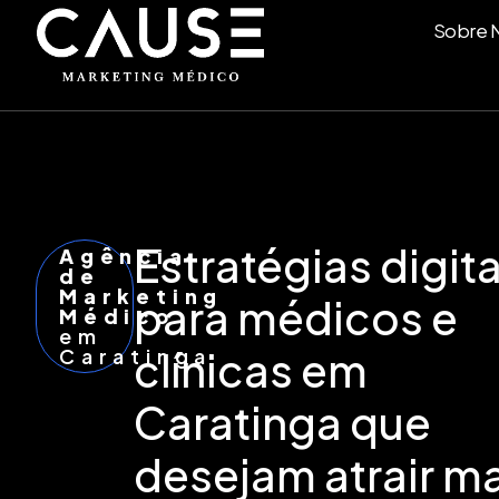
Sobre 
Estratégias digita
Agência
de
Marketing
para médicos e
Médico
em
Caratinga
clínicas em
Caratinga que
desejam atrair ma