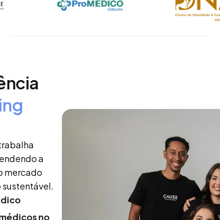
ência
ing
trabalha
tendendo a
do mercado
 sustentável.
édico
 médicos no