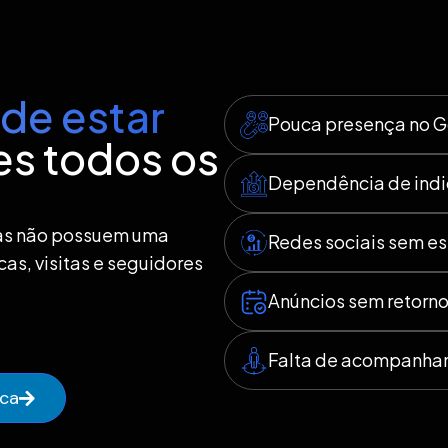
de estar
Pouca presença no 
s todos os
Dependência de ind
as não possuem uma
Redes sociais sem es
as, visitas e seguidores
Anúncios sem retorn
Falta de acompanha
ica