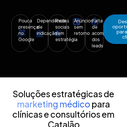
Pouca
Dependência
Redes
Anúncios
Falta
Des
oport
presença
de
sociais
sem
de
para
no
indicação
sem
retorno
acompanhamen
cl
Google
estratégia
dos
leads
Soluções estratégicas de
marketing médico
para
clínicas e consultórios em
Catalão