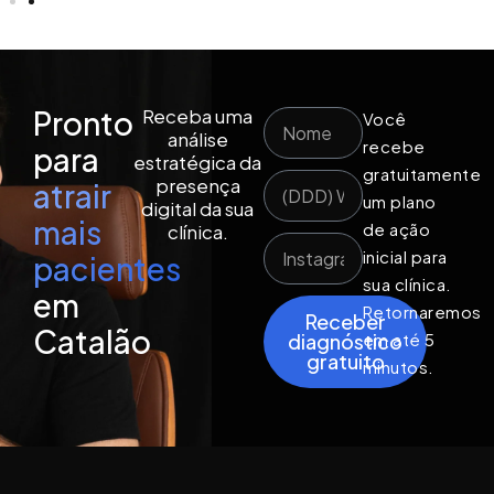
Pronto
Receba uma
Você
análise
recebe
para
estratégica da
gratuitamente
presença
atrair
um plano
digital da sua
mais
de ação
clínica.
inicial para
pacientes
sua clínica.
em
Retornaremos
Receber
Catalão
em até 5
diagnóstico
gratuito
minutos.