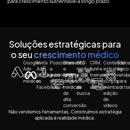
para crescimento sustentável a longo prazo.
Soluções estratégicas para
o seu
crescimento médico
Google
Meta
Posicionamento
Sites
SEO
CRM,
Conteúdo
Trein
Ads
Ads
e
e
médico
funil e
estratégico
de
para
(Instagram
autoridade
landing
e
treinamento
e
venda
médicos
e
digital
pages
intenção
de
scripts
para
Facebook)
médicas
de
atendimento
e
sdr/se
de
busca
edição
alta
de
conversão
vídeos
Não vendemos ferramentas. Construímos estratégia
aplicada à realidade médica.