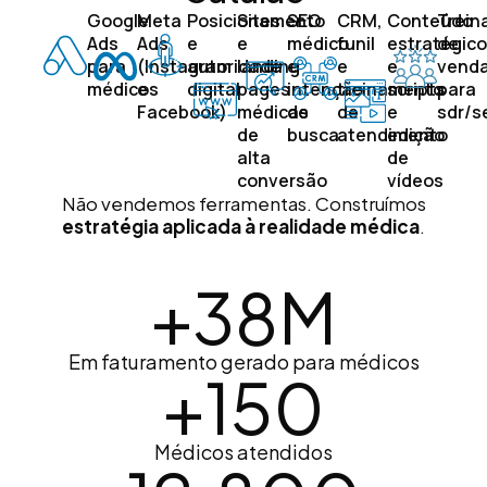
Google
Meta
Posicionamento
Sites
SEO
CRM,
Conteúdo
Trein
Ads
Ads
e
e
médico
funil
estratégico
de
para
(Instagram
autoridade
landing
e
e
e
vend
médicos
e
digital
pages
intenção
treinamento
scripts
para
Facebook)
médicas
de
de
e
sdr/s
de
busca
atendimento
edição
alta
de
conversão
vídeos
Não vendemos ferramentas. Construímos
estratégia aplicada à realidade médica
.
+
38
M
Em faturamento gerado para médicos
+
150
Médicos atendidos