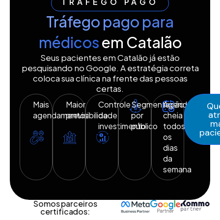
TRÁFEGO PAGO
Tráfego pago para
médicos
em Catalão
Seus pacientes em Catalão já estão
pesquisando no Google. A estratégia correta
coloca sua clínica na frente das pessoas
certas.
Mais
Maior
Controle
Segmentação
Agenda
Qu
atr
agendamentos
previsibilidade
de
por
cheia
ma
investimento
público
todos
paci
os
dias
da
semana
Somos parceiros
certificados: