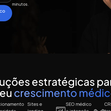
minutos.
ico
uções estratégicas pa
seu
crescimento médi
cionamento
Sites e
SEO médico
CRM