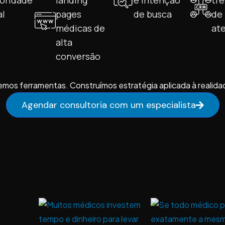
toridade
landing
e intenção
tr
al
pages
de busca
de
médicas de
at
alta
conversão
mos ferramentas. Construímos estratégia aplicada à realida
Agendar consultoria com um especialista