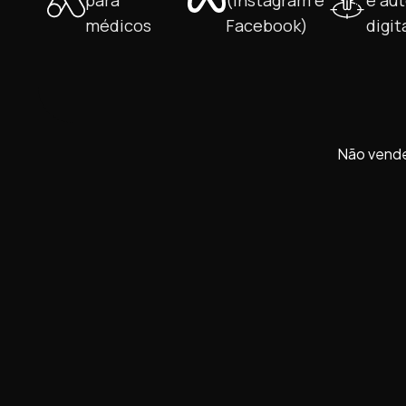
para
(Instagram e
e au
médicos
Facebook)
digit
Não vende