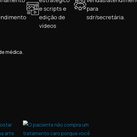
einamento
estratégico
vendas/atendimen
e scripts e
para
endimento
edição de
sdr/secretária.
vídeos
de médica.